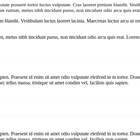
tate posuere tortor luctus vulputate. Cras laoreet pretium blandit. Vesti
dum rutrum, metus nibh tincidunt purus, non tincidunt odio arcu quis erat
m blandit. Vestibulum luctus laoreet lacinia. Maecenas luctus arcu ut orc
m, metus nibh tincidunt purus, non tincidunt odio arcu quis erat. Lorem i
pien. Praesent id enim sit amet odio vulputate eleifend in in tortor. Donec
c tellus massa, tristique sit amet condim vel, facilisis quis sapien.
pien. Praesent id enim sit amet odio vulputate eleifend in in tortor. Donec
c tellus massa, tristique sit amet condim vel, facilisis quis sapien.