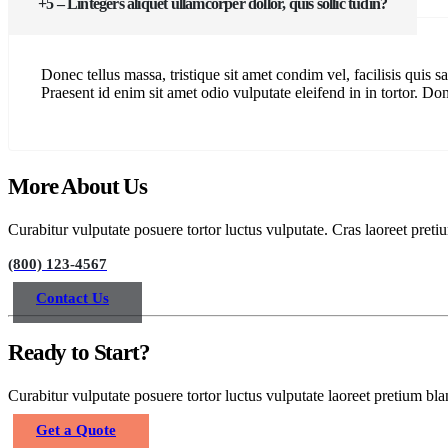
5 – Lintegers aliquet ullamcorper dollor, quis sollic tudin?
Donec tellus massa, tristique sit amet condim vel, facilisis quis sa
Praesent id enim sit amet odio vulputate eleifend in in tortor. Done
More About Us
Curabitur vulputate posuere tortor luctus vulputate. Cras laoreet pretiu
(800) 123-4567
Contact Us
Ready to Start?
Curabitur vulputate posuere tortor luctus vulputate laoreet pretium bla
Get a Quote