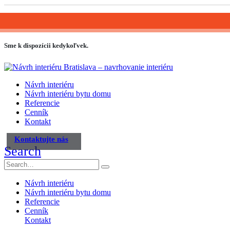
0903 645 759
line@line-slovakia.sk
Sme k dispozícii kedykoľvek.
Návrh interiéru
Návrh interiéru bytu domu
Referencie
Cenník
Kontakt
Kontaktujte nás
Search
Návrh interiéru
Návrh interiéru bytu domu
Referencie
Cenník
Kontakt