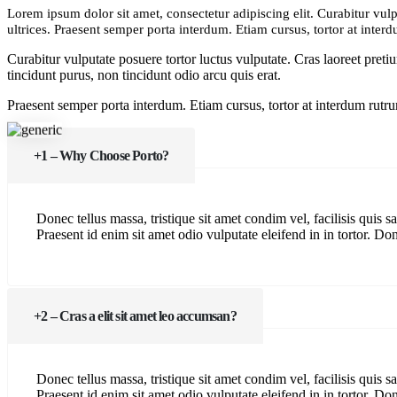
Lorem ipsum dolor sit amet, consectetur adipiscing elit. Curabitur vulpu
ultrices. Praesent semper porta interdum. Etiam cursus, tortor at inter
Curabitur vulputate posuere tortor luctus vulputate. Cras laoreet pretiu
tincidunt purus, non tincidunt odio arcu quis erat.
Praesent semper porta interdum. Etiam cursus, tortor at interdum rutru
1 – Why Choose Porto?
Donec tellus massa, tristique sit amet condim vel, facilisis quis sa
Praesent id enim sit amet odio vulputate eleifend in in tortor. Done
2 – Cras a elit sit amet leo accumsan?
Donec tellus massa, tristique sit amet condim vel, facilisis quis sa
Praesent id enim sit amet odio vulputate eleifend in in tortor. Done