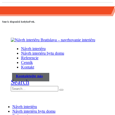
0903 645 759
line@line-slovakia.sk
Sme k dispozícii kedykoľvek.
Návrh interiéru
Návrh interiéru bytu domu
Referencie
Cenník
Kontakt
Kontaktujte nás
Search
Návrh interiéru
Návrh interiéru bytu domu