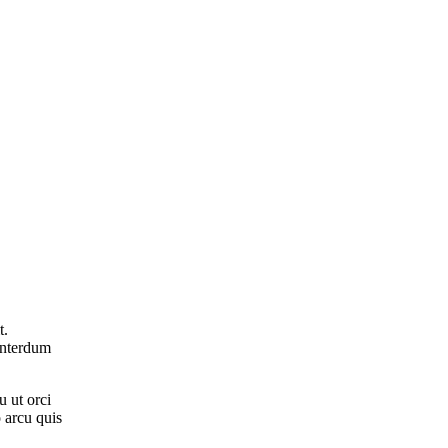
t.
 interdum
u ut orci
o arcu quis